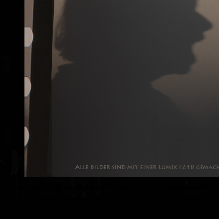
Aufnahmen fern und nah von Peter Darvas, Planeten und Sterne bis zu Städte Fotos. The photo gallery from Peter D