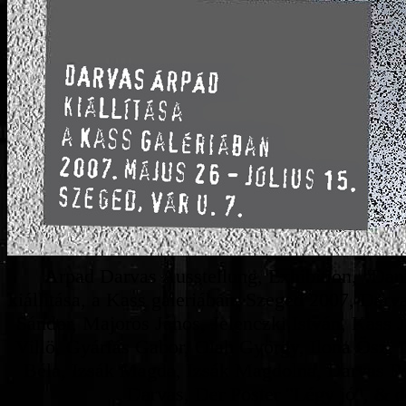
Arpad Darvas Ausstellung, Exhibition, "Dan
kiállitása, a Kass galeriában, Szeged 2007, Dar
Sándor, Majoros János, Jelenczki István, Kass 
Villö, Gyárfás Gabor, Olah György, Ilona Ösz, 
Béla, Izsák Magda, Izsák Magdolna, Darvas Pet
Darvas, Der Poster "Légy jó", & 